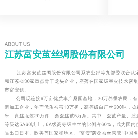
ABOUT US
江苏富安茧丝绸股份有限公司
江苏富安茧丝绸股份有限公司系农业部等九部委联合认定
和江苏省30家重点骨干龙头企业，座落在国家级星火技术密集
市富安镇。
公司现连接6万亩优质丰产桑园基地，20万养蚕农民，有
绸加工企业，年产优质蚕茧10万担，高等级白厂丝600吨，捻线
米，真丝服装20万件，桑蚕丝被5万条。其中，蚕茧产量、
等级达5A60以上，6A级高等级生丝的比例占60%，成为国
品出口日本、欧美等国家和地区。“富安”牌桑蚕丝荣获“中国名