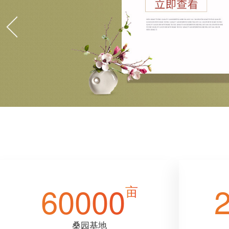
60000
亩
桑园基地