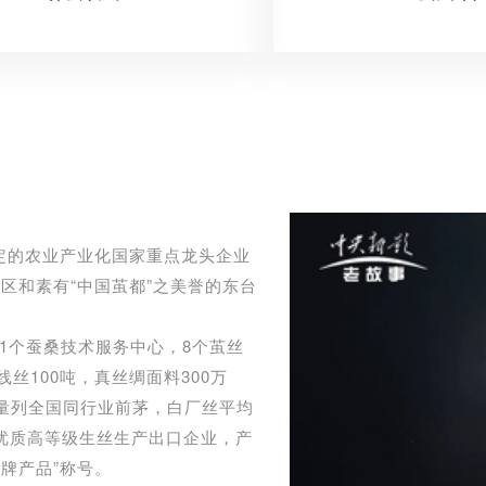
的农业产业化国家重点龙头企业
区和素有“中国茧都”之美誉的东台
1个蚕桑技术服务中心，8个茧丝
丝100吨，真丝绸面料300万
质量列全国同行业前茅，白厂丝平均
内优质高等级生丝生产出口企业，产
牌产品”称号。