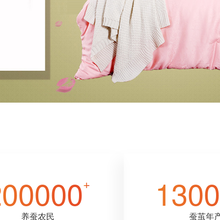
200000
1300
+
养蚕农民
蚕茧年