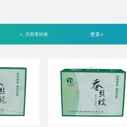
更多+
天然蚕丝被