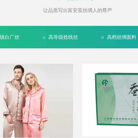
让品质写出富安茧丝绸人的尊严
级白厂丝
高等级捻线丝
高档丝绸面料