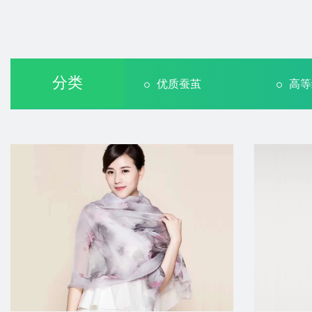
分类
优质蚕茧
高等