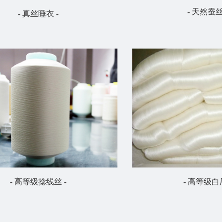
- 天然蚕丝
- 真丝睡衣 -
- 高等级捻线丝 -
- 高等级白