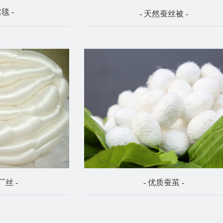
毯 -
- 天然蚕丝被 -
厂丝 -
- 优质蚕茧 -