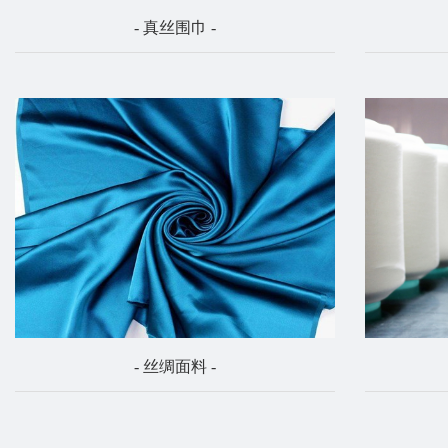
- 真丝围巾 -
- 丝绸面料 -