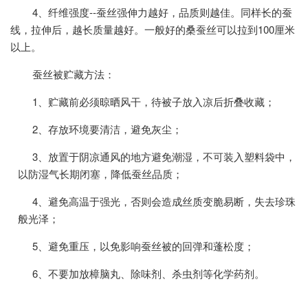
4、纤维强度--蚕丝强伸力越好，品质则越佳。同样长的蚕
线，拉伸后，越长质量越好。一般好的桑蚕丝可以拉到100厘米
以上。
蚕丝被贮藏方法：
1、贮藏前必须晾晒风干，待被子放入凉后折叠收藏；
2、存放环境要清洁，避免灰尘；
3、放置于阴凉通风的地方避免潮湿，不可装入塑料袋中，
以防湿气长期闭塞，降低蚕丝品质；
4、避免高温于强光，否则会造成丝质变脆易断，失去珍珠
般光泽；
5、避免重压，以免影响蚕丝被的回弹和蓬松度；
6、不要加放樟脑丸、除味剂、杀虫剂等化学药剂。