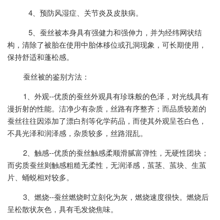
4、预防风湿症、关节炎及皮肤病。
5、蚕丝被本身具有强健力和强伸力，并为经纬网状结
构，清除了被胎在使用中胎体移位或孔洞现象，可长期使用，
保持舒适和蓬松感。
蚕丝被的鉴别方法：
1、外观--优质的蚕丝外观具有珍珠般的色泽，对光线具有
漫折射的性能。洁净少有杂质，丝路有序整齐；而品质较差的
蚕丝往往因添加了漂白剂等化学药品，而使其外观呈苍白色，
不具光泽和润泽感，杂质较多，丝路混乱。
2、触感--优质的蚕丝触感柔顺滑腻富弹性，无硬性团块；
而劣质蚕丝则触感粗糙无柔性，无润泽感，茧茎、茧块、生茧
片、蛹蜕相对较多。
3、燃烧--蚕丝燃烧时立刻化为灰，燃烧速度很快。燃烧后
呈松散状灰色，具有毛发烧焦味。