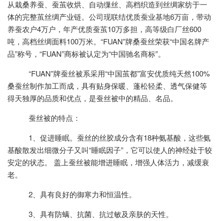
从栽桑养蚕、蚕茧收烘、自动缫丝、高档织造到丝绸家纺于一
体的完整茧丝绸产业链。公司现联结优质蚕业基地6万亩，带动
养蚕农户4万户，年产优质蚕茧10万多担，高等级白厂丝600
吨，高档丝绸面料100万米。“FUAN”牌桑蚕丝荣获“中国名牌产
品”称号，“FUAN”商标被认定为“中国驰名商标”。
“FUAN”牌蚕丝被系采用“中国茧都”富安优质纯天然100%
桑蚕丝制作加工而成，具有贴身保暖、蓬松轻柔、透气保健等
得天独厚的品质和优点，是蚕丝被中的精品、名品。
蚕丝被的特点：
1、促进睡眠。蚕丝的丝胶成分含有18种氨基酸，这些氨
基酸散发出细微分子又叫“睡眠因子”，它可以使人的神经处于较
安定的状态。 盖上蚕丝被能增进睡眠，增强人体活力，减缓衰
老。
2、具有良好的御寒力和恒温性。
3、具有防螨、抗菌、抗过敏及亲肤的天性。