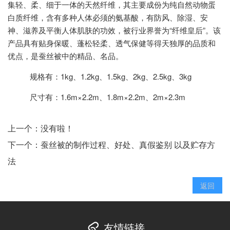
集轻、柔、细于一体的天然纤维，其主要成份为纯自然动物蛋
白质纤维，含有多种人体必须的氨基酸，有防风、除湿、安
神、滋养及平衡人体肌肤的功效，被行业界誉为“纤维皇后”。该
产品具有贴身保暖、蓬松轻柔、透气保健等得天独厚的品质和
优点，是蚕丝被中的精品、名品。
规格有：
1kg、1.2kg、1.5kg、2kg、2.5kg、3kg
尺寸有：
1.6m×2.2m、1.8m×2.2m、2m×2.3m
上一个：没有啦！
下一个：
蚕丝被的制作过程、好处、真假鉴别 以及贮存方
法
返回
友情链接