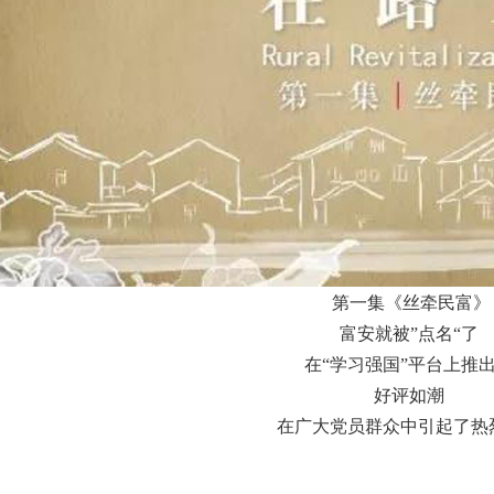
第一集《丝牵民富》
富安就被”点名“了
在“学习强国”平台上推
好评如潮
在广大党员群众中引起了热