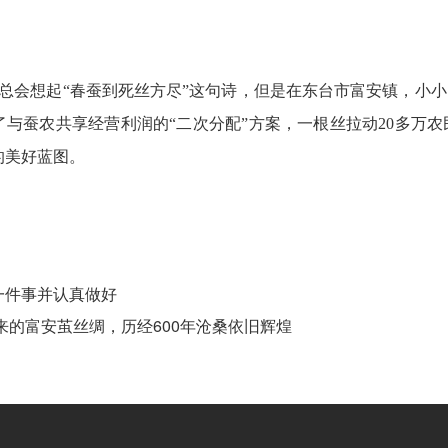
会想起“春蚕到死丝方尽”这句诗，但是在东台市富安镇，小小
了与蚕农共享经营利润的“二次分配”方案，一根丝拉动20多万
的美好蓝图。
一件事并认真做好
走来的富安茧丝绸，历经600年沧桑依旧辉煌