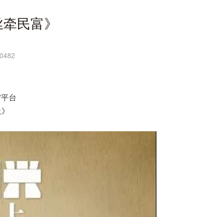
丝牵民富》
0482
”平台
上》