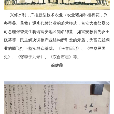
兴修水利，广推新型技术农业（农业诸如种植棉花，兴
办蚕桑、垦牧）逐步代替盐业的兼营模式，富安大赉盐垦公
司总理张詧先生聘请富安地区知名绅董，如富安教育先驱王
砚芬等，民主解决调整产业结构所引发的矛盾，为富安丝绸
业的腾飞打下坚实群众基础。《张謇日记》、《中华民国
史》、《张季子九录》、《东台市志》等。
徐健藏