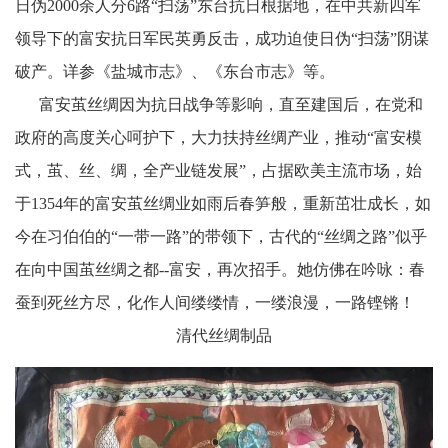
日伪2000余人分6路“扫荡”东台抗日根据地，在中共新四军
领导下的富安抗日军民英勇反击，成功迫使日伪“扫荡”阴谋
破产。详参《盐城市志》、《东台市志》等。
富安茧丝绸因为抗日战争等影响，直至建国后，在党和
政府的高度关心呵护下，大力扶持丝绸产业，推动“富安模
式，茧、丝、绸，全产业链发展”，占据欧美主流市场，始
于1354年的富安茧丝绸业如雨后春笋般，重新茁壮成长，如
今在习伯伯的“一带一路”的带领下，古代的“丝绸之路”似乎
在向中国茧丝绸之都--富安，再次招手。她仿佛在吟咏：春
蚕到死丝方尽，化作人间缕缕情，一缕浪漫，一路铿锵！
清代丝绸制品