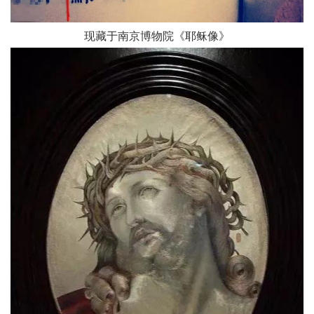
现藏于南京博物院《耶稣像》