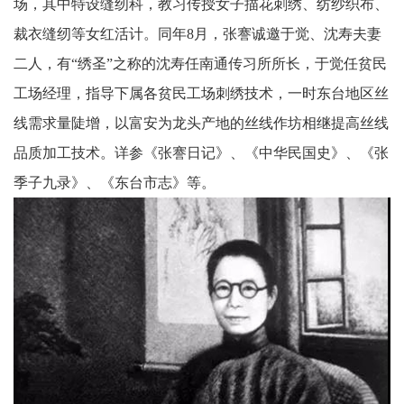
场，其中特设缝纫科，教习传授女子描花刺绣、纺纱织布、
裁衣缝纫等女红活计。同年8月，张謇诚邀于觉、沈寿夫妻
二人，有“绣圣”之称的沈寿任南通传习所所长，于觉任贫民
工场经理，指导下属各贫民工场刺绣技术，一时东台地区丝
线需求量陡增，以富安为龙头产地的丝线作坊相继提高丝线
品质加工技术。详参《张謇日记》、《中华民国史》、《张
季子九录》、《东台市志》等。