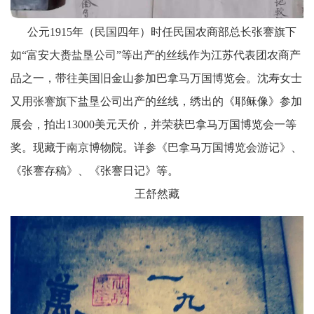
公元1915年（民国四年）时任民国农商部总长张謇旗下
如“富安大赉盐垦公司”等出产的丝线作为江苏代表团农商产
品之一，带往美国旧金山参加巴拿马万国博览会。沈寿女士
又用张謇旗下盐垦公司出产的丝线，绣出的《耶稣像》参加
展会，拍出13000美元天价，并荣获巴拿马万国博览会一等
奖。现藏于南京博物院。详参《巴拿马万国博览会游记》、
《张謇存稿》、《张謇日记》等。
王舒然藏