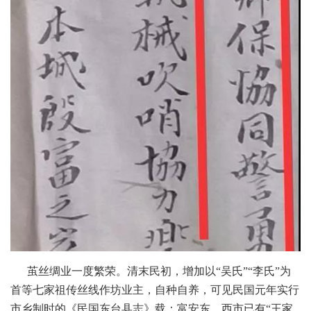
茧丝绸业一度繁荣。清末民初，增加以“吴氏”“李氏”为
首等七家祖传丝线作坊业主，自种自养，可见民国元年实行
市乡制时的《民国东台县志》载：富安东、西市已有“王家