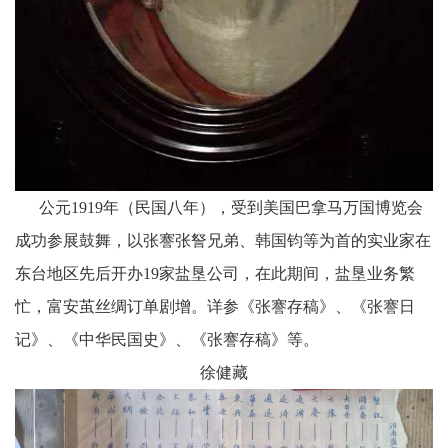
公元1919年（民国八年），受到美国巴拿马万国博览会
成功参展鼓舞，以张謇张詧兄弟、韩国钧等为首的实业家在
东台地区先后开办19家盐垦公司，在此期间，盐垦业务繁
忙，富安茧丝绸订单剧增。详参《张謇存稿》、《张謇日
记》、《中华民国史》、《张謇存稿》等。
徐健藏