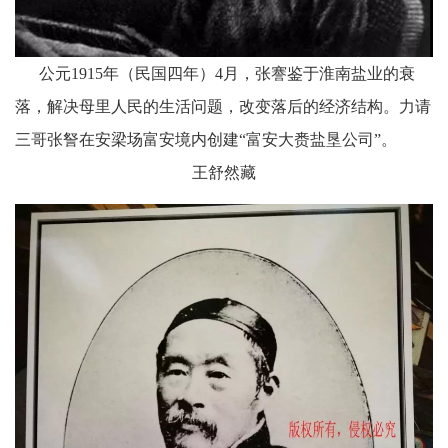
公元1915年（民国四年）4月，张謇鉴于淮南盐业的衰
落，解决母里人民的生活问题，改变落后的经济结构。力请
三哥张詧在安梁场富安境内创建“富安大赉盐垦公司”。
王舒然藏