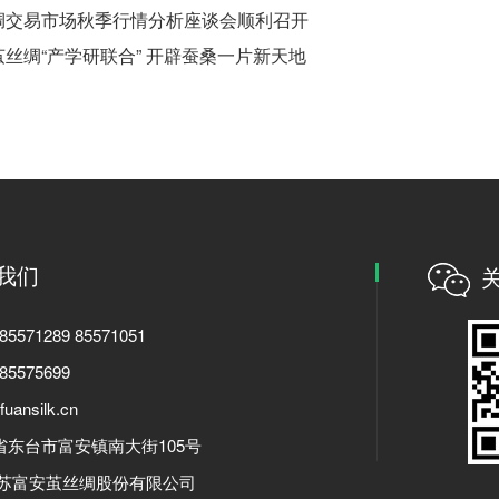
绸交易市场秋季行情分析座谈会顺利召开
丝绸“产学研联合” 开辟蚕桑一片新天地
我们
5571289 85571051
5575699
ansilk.cn
省东台市富安镇南大街105号
江苏富安茧丝绸股份有限公司